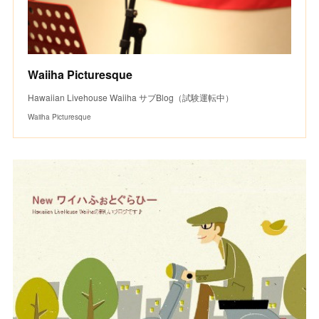
Waiiha Picturesque
Hawaiian Livehouse Waiiha サブBlog（試験運転中）
Waiiha Picturesque