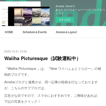
Ameba Owndで
あなただけのホームページやブログをつ
くろう
今すぐ試す
HOME
Schedule＆Events
Access＆Layout
2020.10.31 15:00
Waiiha Picturesque（試験運転中）
『Waiiha Picturesque 』は、『New ワイハふぉとぐらひー』の補
助的ブログです。
Amebaブログと連携させ、同一記事の投稿を行なっております
が、こちらのサブブログは、
広告少な目ですので、スマホにおすすめです。ご興味があれば、
下記の写真をクリック！