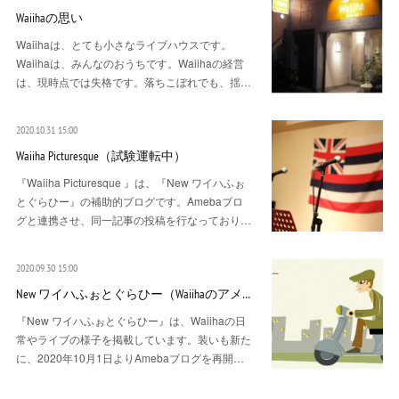
Waiihaの思い
Waiihaは、とても小さなライブハウスです。
Waiihaは、みんなのおうちです。Waiihaの経営
は、現時点では失格です。落ちこぼれでも、揺…
2020.10.31 15:00
Waiiha Picturesque（試験運転中）
『Waiiha Picturesque 』は、『New ワイハふぉ
とぐらひー』の補助的ブログです。Amebaブロ
グと連携させ、同一記事の投稿を行なっており…
2020.09.30 15:00
New ワイハふぉとぐらひー（Waiihaのアメ…
『New ワイハふぉとぐらひー』は、Waiihaの日
常やライブの様子を掲載しています。装いも新た
に、2020年10月1日よりAmebaブログを再開…