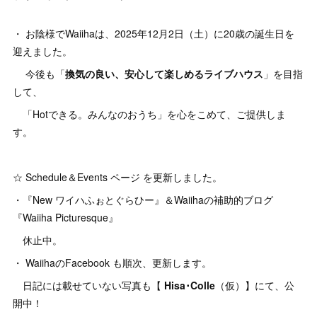
・ お陰様でWaiihaは、2025年12月2日（土）に20歳の誕⽣⽇を
迎えました。
今後も「
換気の良い、安心して楽しめるライブハウス
」を目指
して、
「Hotできる。みんなのおうち」を心をこめて、ご提供しま
す。
☆ Schedule＆Events ページ を更新しました。
・『New ワイハふぉとぐらひー』＆Waiihaの補助的ブログ
『Waiiha Picturesque』
休止中。
・ WaiihaのFacebook も順次、更新します。
日記には載せていない写真も【
Hisa･Colle
（仮）】にて、公
開中！