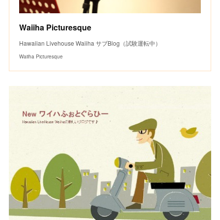
Waiiha Picturesque
Hawaiian Livehouse Waiiha サブBlog（試験運転中）
Waiiha Picturesque